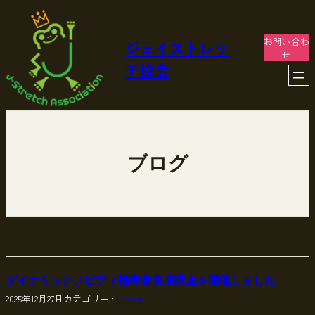
内
容
を
お問い合わ
ジェイストレッ
ス
せ
チ協会
キ
ッ
プ
ブログ
ダイナミックノビティ指導者養成講座を開催しました
2025年12月27日
カテゴリー :
Lesson