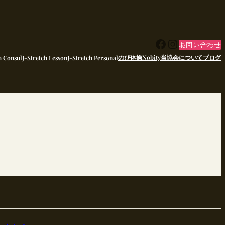
Facebook
Instagram
お問い合わせ
のび体操Nobity
当協会について
ブログ
h Consul
J-Stretch Lesson
J-Stretch Personal