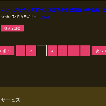
マットノビティアドバンス指導者養成講座（研修編）
2025年5月21日
カテゴリー :
Lesson
続きを読む
«
前へ
1
2
3
4
5
…
7
次へ
サービス