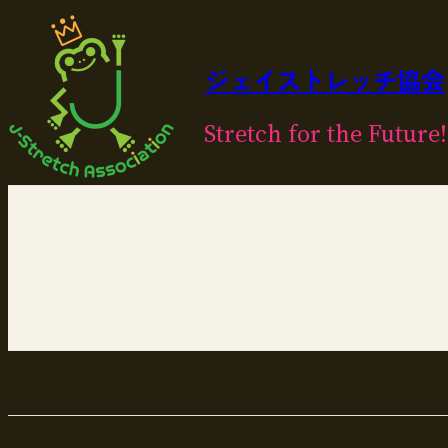
内
容
を
ジェイストレッチ協会
ス
キ
Stretch for the Future!
ッ
プ