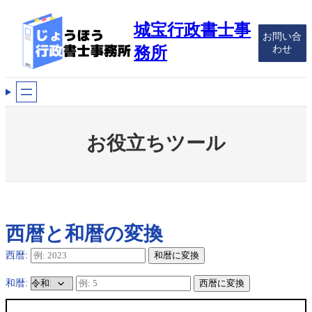
内
容
城宝行政書士事
お問い合
を
わせ
務所
ス
キ
ッ
プ
お役立ちツール
西暦と和暦の変換
西暦:
和暦に変換
和暦:
西暦に変換