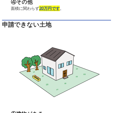
④その他
面積に関わらず
20万円
です
。
申請できない土地