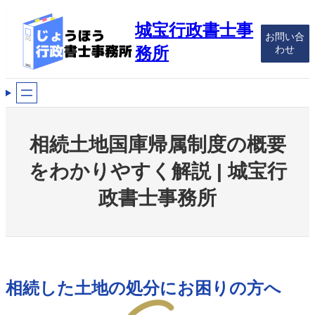
内
容
城宝行政書士事
お問い合
を
わせ
務所
ス
キ
ッ
プ
相続土地国庫帰属制度の概要
をわかりやすく解説 | 城宝行
政書士事務所
相続した土地の処分にお困りの方へ