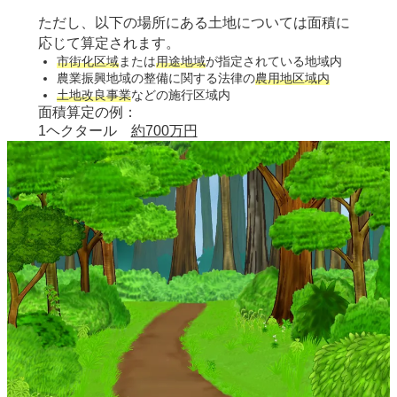
ただし、以下の場所にある土地については面積に
応じて算定されます。
市街化区域
または
用途地域
が指定されている地域内
農業振興地域の整備に関する法律の
農用地区域内
土地改良事業
などの施行区域内
面積算定の例：
1ヘクタール
約700万円