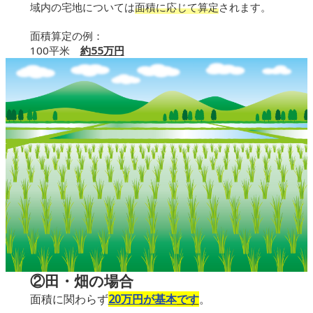
域内の宅地については
面積に応じて算定
されます。
面積算定の例：
100平米
約55万円
②田・畑の場合
面積に関わらず
20万円が基本
です
。