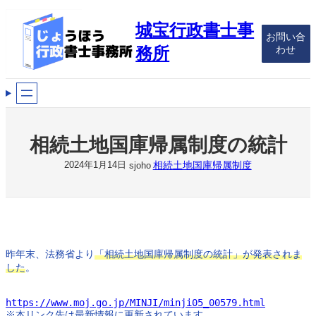
内
容
城宝行政書士事
お問い合
を
わせ
務所
ス
キ
ッ
プ
相続土地国庫帰属制度の統計
相続土地国庫帰属制度
2024年1月14日
sjoho
昨年末、法務省より
「相続土地国庫帰属制度の統計」が発表されま
した
。

https://www.moj.go.jp/MINJI/minji05_00579.html
※本リンク先は最新情報に更新されています。
