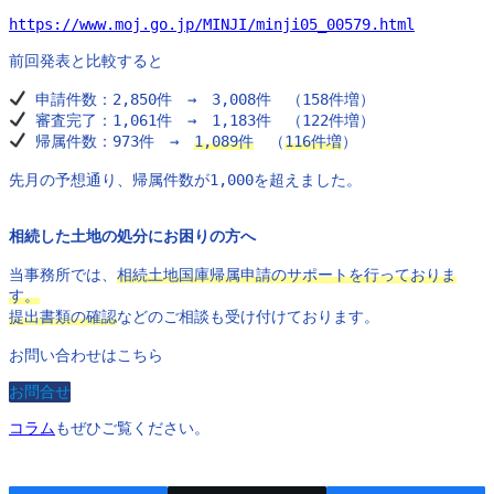
https://www.moj.go.jp/MINJI/minji05_00579.html
前回発表と比較すると
 申請件数：2,850件　→　3,008件　（
158件増
）
 審査完了：1,061件　→　1,183件　（122件増）
帰属件数
：973件　→　
1,089件
　（
116件増
）
先月の予想通り、帰属件数が1,000を超えました。
相続した土地の処分にお困りの方へ
当事務所では、
相続土地国庫帰属申請のサポートを行っておりま
す。
提出書類の確認
などのご相談も受け付けております。
お問い合わせはこちら
お問合せ
コラム
もぜひご覧ください。