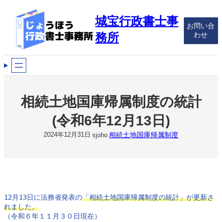
内
容
城宝行政書士事
お問い合
を
わせ
務所
ス
キ
ッ
プ
相続土地国庫帰属制度の統計
(令和6年12月13日)
相続土地国庫帰属制度
2024年12月31日
sjoho
12月13日に法務省発表の
「相続土地国庫帰属制度の統計」が更新さ
れました。
（令和６年１１月３０日現在）