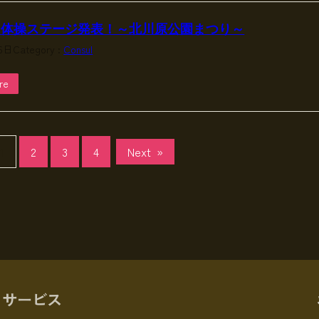
ィ体操ステージ発表！～北川原公園まつり～
16日
Category :
Consul
re
1
2
3
4
Next
»
サービス