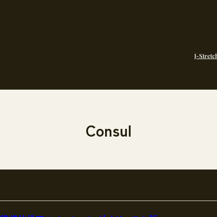
J-Stretc
Consul