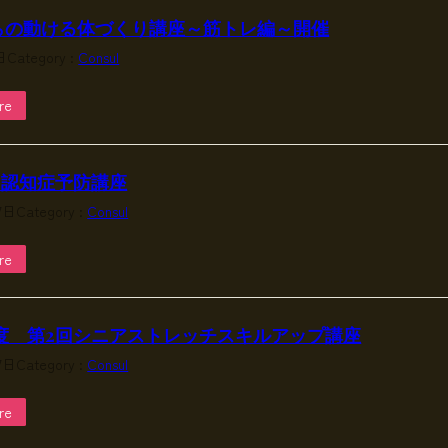
らの動ける体づくり講座～筋トレ編～開催
日
Category :
Consul
re
と認知症予防講座
27日
Category :
Consul
re
度 第2回シニアストレッチスキルアップ講座
27日
Category :
Consul
re