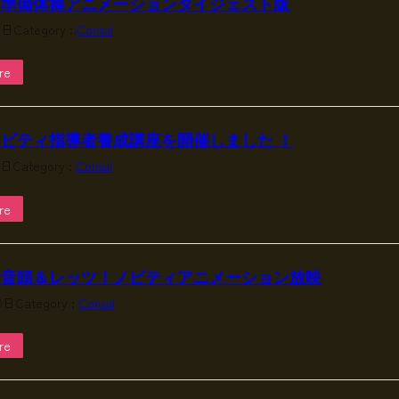
び準備体操アニメーションダイジェスト版
3日
Category :
Consul
re
ビティ指導者養成講座を開催しました ！
5日
Category :
Consul
re
ィ音頭＆レッツ！ノビティアニメーション放映
0日
Category :
Consul
re