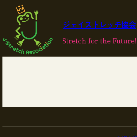
内
容
を
ジェイストレッチ協会
ス
キ
Stretch for the Future!
ッ
プ