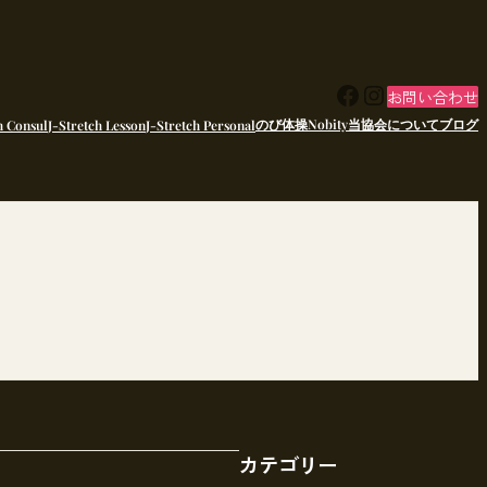
Facebook
Instagram
お問い合わせ
のび体操Nobity
当協会について
ブログ
h Consul
J-Stretch Lesson
J-Stretch Personal
カテゴリー