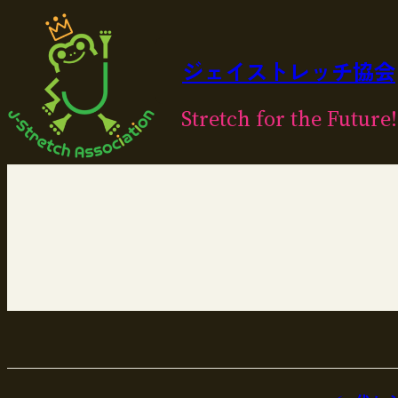
内
容
を
ジェイストレッチ協会
ス
キ
Stretch for the Future!
ッ
プ