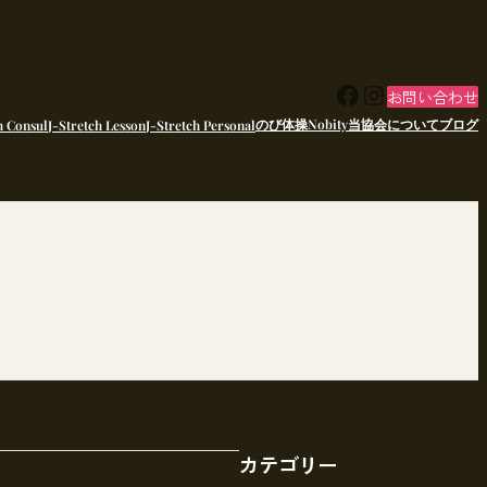
Facebook
Instagram
お問い合わせ
のび体操Nobity
当協会について
ブログ
h Consul
J-Stretch Lesson
J-Stretch Personal
カテゴリー