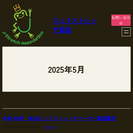
内
容
を
お問い合わ
ジェイストレッ
ス
せ
チ協会
キ
ッ
プ
2025年5月
令和7年度 第1回シニアストレッチリーダー養成講座
2025年5月30日
Category :
Consul