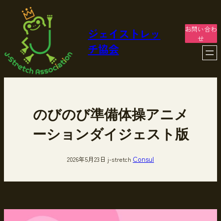
内
容
を
お問い合わ
ジェイストレッ
ス
せ
チ協会
キ
ッ
プ
のびのび準備体操アニメ
ーションダイジェスト版
Consul
2026年5月23日
j-stretch