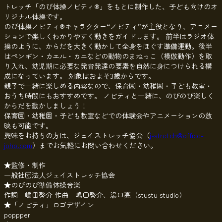
トレッチ「のび体操ノビティ®」をもとに制作した、子ども向けのオ
リジナル体操です。
のび体操ノビティ®キャラクター“ノビティ”が主役となり、アニメー
ションで楽しくわかりやすく動きをガイドします。 前半はラジオ体
操のように、からだを大きく動かして全身をほぐす準備運動。後半
はペンギン・カエル・カニなどの動物のまねっこ（模倣動作）を取
り入れ、幼児期に必要な発育発達の要素を自然に身につけられる構
成になっています。 対象はおよそ3歳からです。
親子で一緒に楽しめる内容なので、保育園・幼稚園・子ども教室・
おうち時間にもおすすめです。 ノビティと一緒に、のびのび楽しく
からだを動かしましょう！
保育園・幼稚園・子ども教室などでの体験会やアニメーションの放
映も可能です。
興味をお持ちの方は、ジェイストレッチ協会（
j-stretch@office-
joho.com
）までお気軽にお問い合わせください。
★監修・制作
一般社団法人ジェイストレッチ協会
★のびのび準備体操音楽
作詞 嶋田啓介 作曲 嶋田啓介、湯口亮（stustu studio）
★「ノビティ」ロゴデザイン
poppper