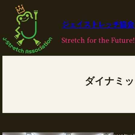
内
容
を
ジェイストレッチ協会
ス
キ
Stretch for the Future!
ッ
プ
ダイナミッ