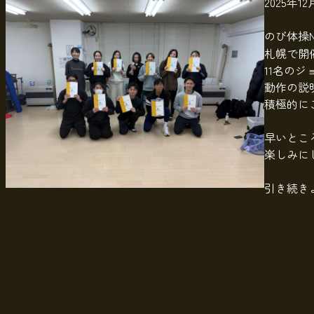
2025年1
のび体操
札幌で開
11名の
動作の説
積極的に
早いとこ
楽しみに
引き続き