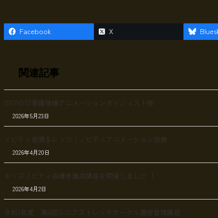
Facebook
X
Blues
関連記事
のびのび準備体操アニメーションダイジェスト版
2026年5月23日
ノビティ音頭＆レッツ！ノビティアニメーション放映
2026年4月20日
キッズノビティ指導者養成講座を開催しました ！
2026年4月2日
令和7年度 第4回シニアストレッチサークル運営管理講座