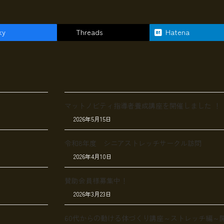
ky
Threads
Hatena
マットノビティ指導者養成講座を開催しました ！
2026年5月15日
令和8年度 シニアストレッチサークル訪問
2026年4月10日
賛助会員様募集中！
2026年3月23日
60代からの動ける体づくり講座～ストレッチ編～