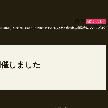
Facebook
Instagram
お問い合わせ
のび体操Nobity
当協会について
ブログ
h Consul
J-Stretch Lesson
J-Stretch Personal
開催しました