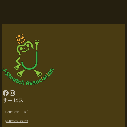
Facebook
Instagram
サービス
J-Stretch Consul
J-Stretch Lesson