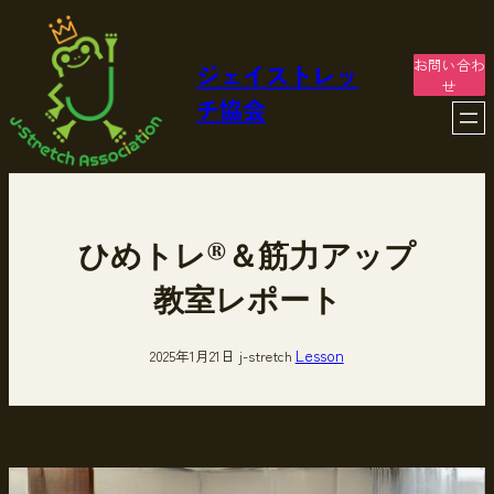
内
容
を
お問い合わ
ジェイストレッ
ス
せ
チ協会
キ
ッ
プ
ひめトレ®＆筋力アップ
教室レポート
Lesson
2025年1月21日
j-stretch