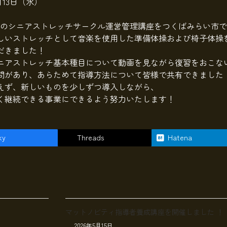
1月13日（水）
目のシニアストレッチサークル運営管理講座をつくばみらい市
しいストレッチとして音楽を使用した準備体操および椅子体操
だきました！
ニアストレッチ基本種目について動画を見ながら復習をおこな
問があり、あらためて指導方法について皆様で共有できました
えず、新しいものを少しずつ導入しながら、
く継続できる事業にできるよう努力いたします！
ky
Threads
Hatena
マットノビティ指導者養成講座を開催しました ！
2026年5月15日