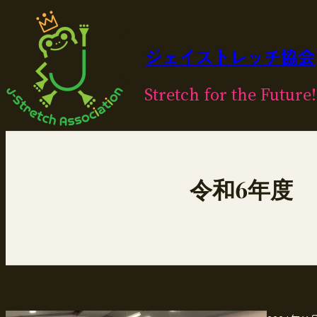
内
容
を
ジェイストレッチ協会
ス
キ
Stretch for the Future!
ッ
プ
令和6年度 