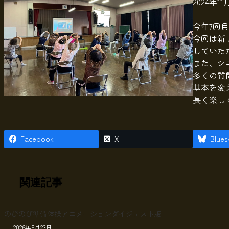
2024年1
今年7回
今回は新
していた
また、シ
多くの質
基本を変
長く楽し
Facebook
X
Blues
関連記事
のびのび準備体操アニメーションダイジェスト版
2026年5月23日