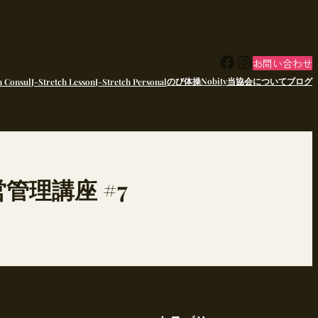
Facebook
Instagram
お問い合わせ
のび体操Nobity
当協会について
ブログ
h Consul
J-Stretch Lesson
J-Stretch Personal
管理講座 #7