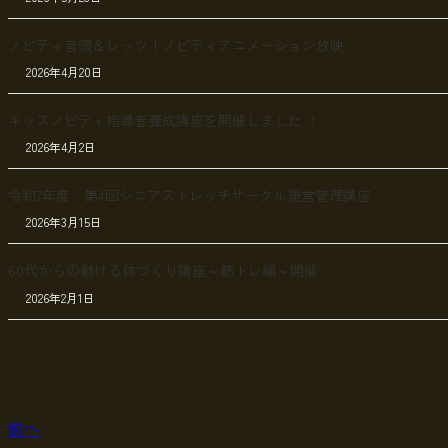
ノビティ音頭＆レッツ！ノビティアニメーション放映
2026年4月20日
キッズノビティ指導者養成講座を開催しました ！
2026年4月2日
令和7年度 第4回シニアストレッチサークル運営管理講座
2026年3月15日
60代からの動ける体づくり講座～筋トレ編～開催
2026年2月1日
前へ